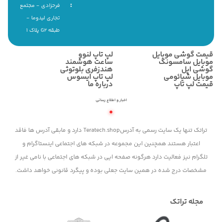
:
فرحزادی - مجتمع
تجاری لیدوما -
طبقه G2 پلاک ۱
قیمت گوشی موبایل
لپ تاپ لنوو
موبایل سامسونگ
ساعت هوشمند
گوشی اپل
هندزفری بلوتوثی
موبایل شیائومی
لپ تاپ ایسوس
قیمت لپ تاپ
درباره ما
اخبار و اطلاع رسانی
تراتک تنها یک سایت رسمی به آدرسTeratech.shop دارد و مابقی آدرس ها فاقد
اعتبار هستند همچنین این مجموعه در شبکه های اجتماعی اینستاگرام و
تلگرام نیز فعالیت دارد هرگونه صفحه ایی در شبکه های اجتماعی با نامی غیر از
مشخصات درج شده در همین سایت جعلی بوده و پیگرد قانونی خواهد داشت.
مجله تراتک