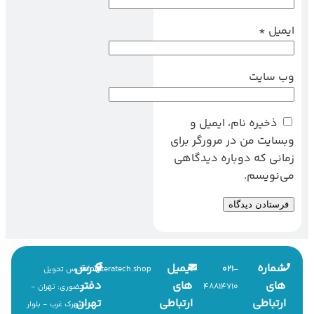
ایمیل
*
وب‌ سایت
ذخیره نام، ایمیل و
وبسایت من در مرورگر برای
زمانی که دوباره دیدگاهی
می‌نویسم.
شماره
ایمیل
آدرس
info
@
teratech.shop
021
-
آدرس تحویل
های
های
دفتر
48814710
حضوری: تهران -
ارتباطی
ارتباطی
تهران
شهرک غرب - بلوار