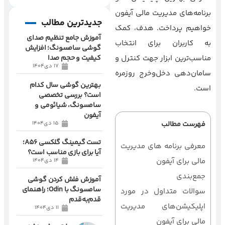
برنامه‌های مدیریت مالی آیفون
جدیدترین مطالب
خواهیم پرداخت. هدف، کمک
آموزش جامع تنظیم صدای
به کاربران برای انتخاب
گوشی سامسونگ؛ افزایش
مناسب‌ترین ابزار جهت کنترل و
کیفیت و حجم صدا
17 دی1404
سامان‌دهی دخل‌وخرج روزمره
بهترین گوشی سال کدام
است.
است؟ بررسی تخصصی
سامسونگ، شیائومی و
آیفون
فهرست مطالب
15 دی1404
تست گیمینگ گلکسی A56؛
معرفی برنامه های مدیریت
آیا برای بازی مناسب است؟
مالی برای آیفون
14 دی1404
جمع‌بندی
آموزش فلش کردن گوشی
سامسونگ با Odin؛ راهنمای
سوالات متداول در مورد
قدم‌به‌قدم
اپلیکیشن‌های مدیریت
11 دی1404
مالی برای آیفون