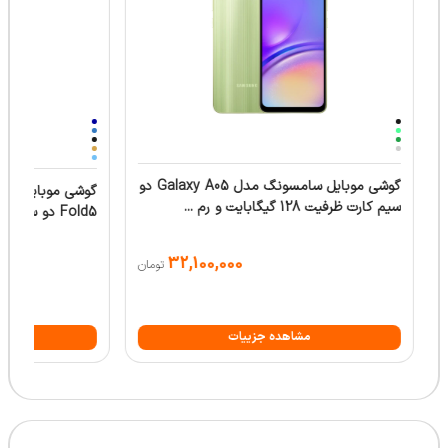
مشاهده جزییات
مش
گوشی‌های اپل
گوشی موبایل اپل مدل iPhone 16 CH دو
ZAA دو سیم‌ کارت ظرفیت 256 گیگاب ...
سیم کارت ظرفیت 128 گیگابایت و رم ...