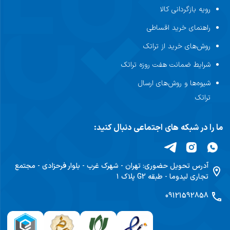
آدرس تحویل حضوری:
تهران - شهرک غرب - بلوار فرحزادی - مجتمع
پشتیبانی تراتک همواره آماده است تا به سوالات و مشکلات مشتریان پاسخ داده و
تجاری لیدوما - طبقه G2 پلاک ۱
آنها را در تمامی مراحل خرید یاری کند.
09121592858
مزایای خرید از فروشگاه اینترنتی تراتک
خرید از تراتک نه تنها آسان و بی‌دردسر است، بلکه مزایای بسیاری نیز برای
مشتریان به همراه دارد. اولین و شاید مهم‌ترین مزیت این فروشگاه اینترنتی تراتک،
تضمین اصالت کالا است. شما می‌توانید با اطمینان کامل از اینکه محصولی اصل
و با کیفیت دریافت می‌کنید، خرید خود را انجام دهید.
مزیت دیگر فروشگاه تراتک ارسال سریع و به موقع محصولات است. در کمترین
زمان ممکن، کالای خریداری شده شما به درب منزل‌تان خواهد رسید. همچنین،
امکان بازگشت کالا در صورت عدم رضایت یا وجود مشکل در کالا، یکی دیگر از
امتیازات خرید از تراتک محسوب می‌شود که به مشتریان این امکان را می‌دهد تا با
خیالی آسوده خرید خود را انجام دهند.
علاوه‌بر این، تراتک همیشه در تلاش است تا قیمت‌های رقابتی و مناسبی را برای