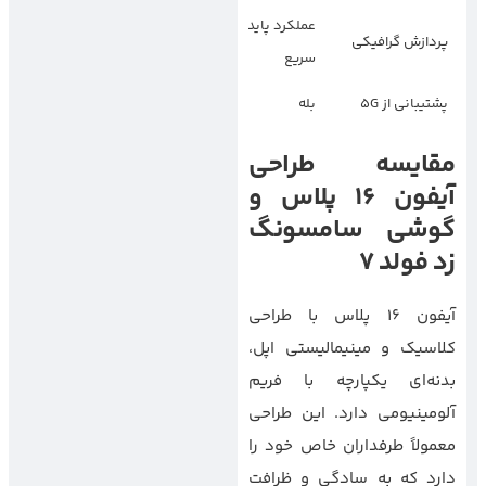
عملکرد پایدار و
عملکرد بالا، اما کمی
پردازش گرافیکی
سریع
پایین‌تر از آیفون
پشتیبانی از ۵G
بله
بله
مقایسه طراحی
آیفون 16 پلاس و
گوشی سامسونگ
زد فولد 7
آیفون 16 پلاس با طراحی
کلاسیک و مینیمالیستی اپل،
بدنه‌ای یکپارچه با فریم
آلومینیومی دارد. این طراحی
معمولاً طرفداران خاص خود را
دارد که به سادگی و ظرافت