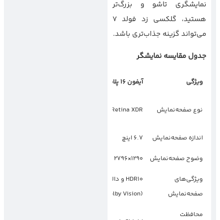
نمایشگری تاشو و بزرگ‌تر
هستید، گلکسی زد فولد 7
می‌تواند گزینه جذاب‌تری باشد.
جدول مقایسه نمایشگر
ویژگی
آیفون
۱۶
پلاس
گلکسی زد فولد
۷
Dynamic AMOLED
نوع صفحه‌نمایش
Super Retina XDR
2X
اندازه صفحه‌نمایش
6.7 اینچ
8.2 اینچ
وضوح صفحه‌نمایش
1290×2796 پیکسل
2224×2488 پیکسل
ویژگی‌های
HDR10 و دالبی ویژن
HDR10+ و Dynamic
صفحه‌نمایش
(Dolby Vision)
Tone Mapping
محافظت
Gorilla Glass