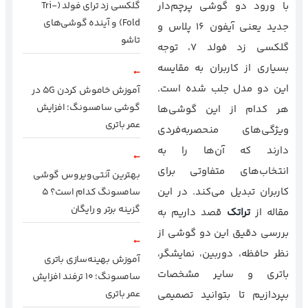
با ورود دو گوشی پرچم‌دار
گلکسی زد ترای فولد (Tri-
Fold) و آینده گوشی‌های
جدید یعنی آیفون 16 پلاس و
تاشو
گلکسی زد فولد 7، توجه
بسیاری از کاربران به مقایسه
این دو مدل جلب شده است.
آموزش خاموش کردن 5G در
گوشی سامسونگ؛ افزایش
هر کدام از این گوشی‌ها
عمر باتری
ویژگی‌های منحصربه‌فردی
دارند که آن‌ها را به
انتخاب‌های متفاوتی برای
بهترین آنتی‌ویروس گوشی
کاربران تبدیل می‌کند. در این
سامسونگ کدام است؟ ۵
گزینه برتر و رایگان
مقاله از
تراتک
قصد داریم به
بررسی دقیق این دو گوشی از
نظر حافظه، دوربین، نمایشگر،
آموزش بهینه‌سازی باتری
باتری و سایر مشخصات
سامسونگ؛ ۱۰ ترفند افزایش
عمر باتری
بپردازیم تا بتوانید تصمیمی