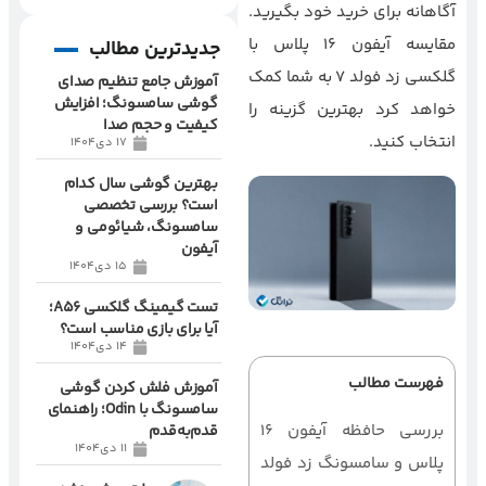
آگاهانه برای خرید خود بگیرید.
مقایسه آیفون 16 پلاس با
جدیدترین مطالب
گلکسی زد فولد 7 به شما کمک
آموزش جامع تنظیم صدای
گوشی سامسونگ؛ افزایش
خواهد کرد بهترین گزینه را
کیفیت و حجم صدا
انتخاب کنید.
17 دی1404
بهترین گوشی سال کدام
است؟ بررسی تخصصی
سامسونگ، شیائومی و
آیفون
15 دی1404
تست گیمینگ گلکسی A56؛
آیا برای بازی مناسب است؟
14 دی1404
فهرست مطالب
آموزش فلش کردن گوشی
سامسونگ با Odin؛ راهنمای
بررسی حافظه آیفون 16
قدم‌به‌قدم
11 دی1404
پلاس و سامسونگ زد فولد