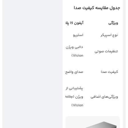
جدول مقایسه کیفیت صدا
ویژگی
آیفون
16
پلاس
گلکسی زد فولد
7
نوع اسپیکر
استریو
استریو
دالبی ویژن (Dolby
تنظیم شده توسط
تنظیمات صوتی
AKG
Vision)
صدای فراگیر و
کیفیت صدا
صدای واضح و قوی
دقیق
پشتیبانی از دالبی
صدای استریو غنی و
ویژگی‌های اضافی
ویژن (Dolby
فراگیر
Vision)