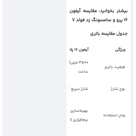
بیشتر بخوانید:
مقایسه آیفون
16 پرو و سامسونگ زد فولد 7
جدول مقایسه باتری
ویژگی
آیفون
16
پلاس
گلکسی زد فولد
7
4500 میلی‌آمپر
4400 میلی‌آمپر
ظرفیت باتری
ساعت
ساعت
شارژ سریع 25 وات،
نوع شارژ
شارژ سریع 27 وات
شارژ بی‌سیم 15 وات
مصرف انرژی بیشتر
بهینه‌سازی
زمان استفاده
به دلیل نمایشگر
نرم‌افزاری iOS
تاشو