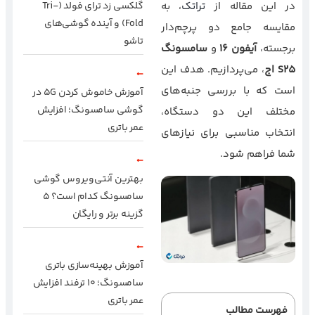
در این مقاله از
تراتک
، به
گلکسی زد ترای فولد (Tri-
Fold) و آینده گوشی‌های
مقایسه جامع دو پرچم‌دار
تاشو
برجسته،
آیفون
۱۶
و
سامسونگ
S25
اج
، می‌پردازیم. هدف این
است که با بررسی جنبه‌های
آموزش خاموش کردن 5G در
گوشی سامسونگ؛ افزایش
مختلف این دو دستگاه،
عمر باتری
انتخاب مناسبی برای نیازهای
شما فراهم شود.
بهترین آنتی‌ویروس گوشی
سامسونگ کدام است؟ ۵
گزینه برتر و رایگان
آموزش بهینه‌سازی باتری
سامسونگ؛ ۱۰ ترفند افزایش
عمر باتری
فهرست مطالب