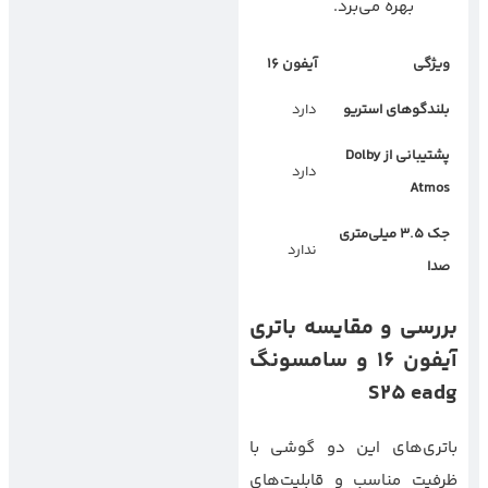
بهره می‌برد.
ویژگی
آیفون
۱۶
سامسونگ
S25
اج
بلندگوهای استریو
دارد
دارد
پشتیبانی از
Dolby
دارد
دارد
Atmos
جک
۳.۵
میلی‌متری
ندارد
ندارد
صدا
بررسی و مقایسه باتری
آیفون
۱۶
و سامسونگ
S25 eadg
باتری‌های این دو گوشی با
ظرفیت مناسب و قابلیت‌های