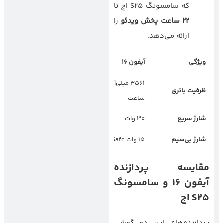
که سامسونگ S25 اج تا
۲۲
ساعت پخش ویدئو
را
ارائه می‌دهد.
ویژگی
آیفون
۱۶
سامسونگ
S25
اج
۳۵۶۱ میلی‌آمپر
۴۰۰۰ میلی‌آمپر
ظرفیت باتری
ساعت
ساعت
شارژ سریع
۳۰ وات
۴۵ وات
شارژ بی‌سیم
۱۵ وات MagSafe
۱۵ وات Qi
مقایسه پردازنده
آیفون
۱۶
و سامسونگ
S25
اج
پردازنده‌های این دو گوشی