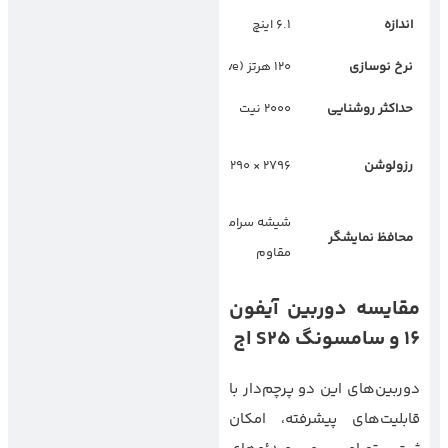
اندازه
۶.۱ اینچ
۶.۷ اینچ
نرخ نوسازی
۱۲۰ هرتز (Adaptive)
۱۲۰ هرتز (Adaptive)
حداکثر روشنایی
۲۰۰۰ نیت
–
۳۲۰۰ × ۱۴۴۰
رزولوشن
۲۷۹۶ × ۱۲۹۰ پیکسل
پیکسل
شیشه سرامیکی
گوریلا گلس Victus
محافظ نمایشگر
مقاوم
3
مقایسه دوربین آیفون
۱۶
و سامسونگ
S25
اج
دوربین‌های این دو پرچم‌دار با
قابلیت‌های پیشرفته، امکان