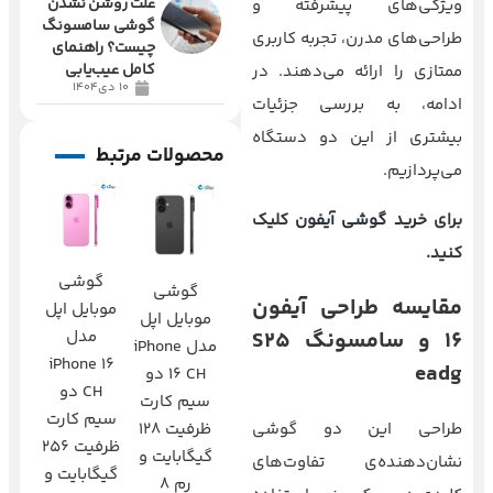
علت روشن نشدن
ویژگی‌های پیشرفته و
گوشی سامسونگ
طراحی‌های مدرن، تجربه کاربری
چیست؟ راهنمای
کامل عیب‌یابی
ممتازی را ارائه می‌دهند. در
10 دی1404
ادامه، به بررسی جزئیات
بیشتری از این دو دستگاه
محصولات مرتبط
می‌پردازیم.
برای
خرید گوشی آیفون
کلیک
کنید.
گوشی
گوشی
مقایسه طراحی آیفون
موبایل اپل
موبایل اپل
۱۶
و سامسونگ
S25
مدل
مدل iPhone
iPhone 16
eadg
16 CH دو
CH دو
سیم کارت
سیم کارت
ظرفیت 128
طراحی این دو گوشی
ظرفیت 256
گیگابایت و
نشان‌دهنده‌ی تفاوت‌های
گیگابایت و
رم 8