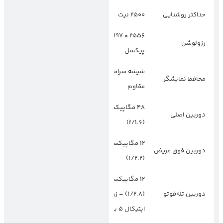
حداکثر روشنایی
۲۵۰۰ نیت
–
۲۴۰۰ × ۱۰۸۰
۲۵۵۶ × ۱۱۹۷
رزولوشن
پیکسل
پیکسل
شیشه سرامیکی
گوریلا گلس Victus
محافظ نمایشگر
مقاوم
3
۴۸ مگاپیکسل
۲۰۰ مگاپیکسل
دوربین اصلی
(f/1.7)
(f/1.6)
۱۲ مگاپیکسل
۱۲ مگاپیکسل
دوربین فوق عریض
(f/2.2)
(f/2.2)
۱۲ مگاپیکسل
۱۰ مگاپیکسل
دوربین تله‌فوتو
(f/2.8) – زوم
(f/2.4) – زوم
اپتیکال ۵ برابر
اپتیکال ۱۰ برابر