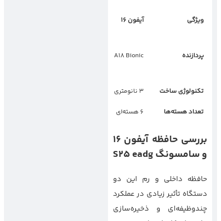
ویژگی
آیفون
۱۶
سامسونگ
S25
اج
Exynos 2500 /
پردازنده
Apple A18 Bionic
Snapdragon 8 Gen
4
تکنولوژی ساخت
۳ نانومتری
۳ نانومتری
تعداد هسته‌ها
۶ هسته‌ای
۸ هسته‌ای
بررسی حافظه آیفون
۱۶
و سامسونگ
S25 eadg
حافظه داخلی و رم این دو
دستگاه تأثیر زیادی در عملکرد
چندوظیفه‌ای و ذخیره‌سازی