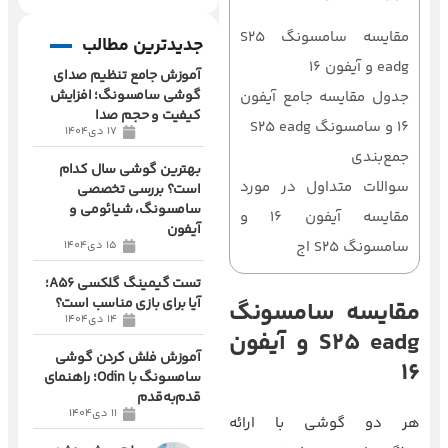
مقایسه سامسونگ S25
جدیدترین مطالب
eadg و آیفون ۱۶
آموزش جامع تنظیم صدای
گوشی سامسونگ؛ افزایش
جدول مقایسه جامع آیفون
کیفیت و حجم صدا
۱۶ و سامسونگ S25 eadg
17 دی1404
جمع‌بندی
بهترین گوشی سال کدام
سوالات متداول در مورد
است؟ بررسی تخصصی
سامسونگ، شیائومی و
مقایسه آیفون ۱۶ و
آیفون
سامسونگ S25 اج
15 دی1404
تست گیمینگ گلکسی A56؛
آیا برای بازی مناسب است؟
مقایسه سامسونگ
14 دی1404
S25 eadg و
آیفون
آموزش فلش کردن گوشی
۱۶
سامسونگ با Odin؛ راهنمای
قدم‌به‌قدم
11 دی1404
هر دو گوشی با ارائه