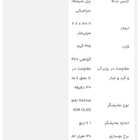
جنس بدنه
پنل شیشه‌ای
پنل شیشه‌ای گوریلا
سرامیکی
گلس Victus 3
۱۶۲.۳ × ۷۵.۴ × ۸.۲
۱۶۰.۷ × ۷۷.۶ × ۷.۹
ابعاد
میلی‌متر
میلی‌متر
وزن
۲۲۵ گرم
۲۱۰ گرم
گواهی IP68،
گواهی IP68،
مقاومت در برابر آب
مقاومت در برابر آب
مقاومت در برابر آب
و گرد و غبار
تا عمق ۶ متر به مدت
تا عمق ۱.۵ متر به
۳۰ دقیقه
مدت ۳۰ دقیقه
Dynamic AMOLED
LTPO Super Retina
نوع نمایشگر
2X
XDR OLED
اندازه نمایشگر
۶.۱ اینچ
۶.۷ اینچ
نرخ نوسازی
۱۲۰ هرتز (Adaptive)
۱۲۰ هرتز (Adaptive)