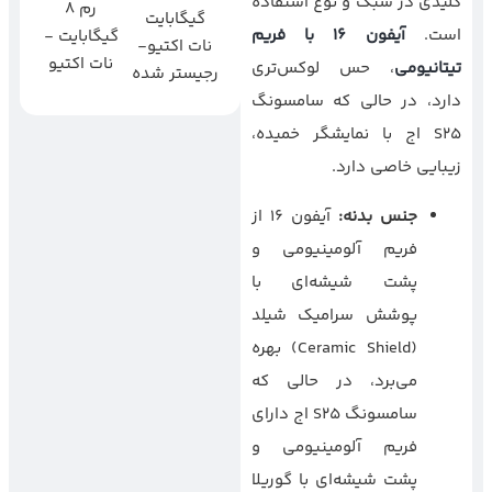
کلیدی در سبک و نوع استفاده
رم 8
گیگابایت
است.
آیفون ۱۶ با فریم
گیگابایت -
نات اکتیو-
نات اکتیو
تیتانیومی
، حس لوکس‌تری
رجیستر شده
دارد، در حالی که سامسونگ
S25 اج با نمایشگر خمیده،
زیبایی خاصی دارد.
جنس بدنه
:
آیفون ۱۶ از
فریم آلومینیومی و
پشت شیشه‌ای با
پوشش سرامیک شیلد
(Ceramic Shield) بهره
می‌برد، در حالی که
سامسونگ S25 اج دارای
فریم آلومینیومی و
پشت شیشه‌ای با گوریلا