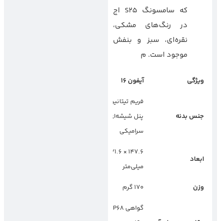
که سامسونگ S25 اج
در رنگ‌های مشکی،
نقره‌ای، سبز و بنفش
موجود است. م
ویژگی
آیفون
۱۶
سامسونگ
S25
اج
فریم تیتانیومی،
فریم آلومینیومی،
جنس بدنه
پنل شیشه‌ای
پنل شیشه‌ای گوریلا
سرامیکی
گلس Victus 3
۱۵۹ × ۷۶ × ۶.۴
۱۴۷.۶ × ۷۱.۶ × ۷.۸
ابعاد
میلی‌متر
میلی‌متر
وزن
۱۷۰ گرم
–
گواهی IP68،
گواهی IP68،