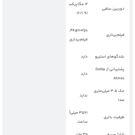
۱۲ مگاپیکسل
۱۲ مگاپیکسل
دوربین سلفی
(f/2.2)
(f/1.9)
8K@30fps،
4K@60fps، قابلیت
فیلم‌برداری
پشتیبانی از Super
فیلم‌برداری ProRes
Steady
بلندگوهای استریو
دارد
دارد
پشتیبانی از Dolby
دارد
دارد
Atmos
جک ۳.۵ میلی‌متری
ندارد
ندارد
صدا
۳۵۶۱ میلی‌آمپر
۴۰۰۰ میلی‌آمپر
ظرفیت باتری
ساعت
ساعت
شارژ سریع
۳۰ وات
۴۵ وات