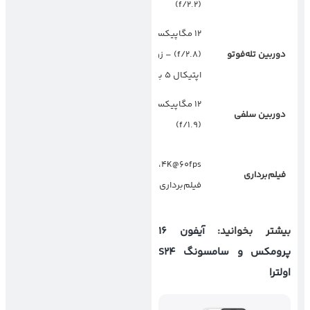
(f/2.2)
(f/2.2)
۱۲ مگاپیکسل
۱۰ مگاپیکسل
دوربین تله‌فوتو
(f/2.8) – زوم
(f/2.4) – زوم
اپتیکال ۵ برابر
اپتیکال ۱۰ برابر
۱۲ مگاپیکسل
۱۲ مگاپیکسل
دوربین سلفی
(f/2.2)
(f/1.9)
8K@30fps،
4K@60fps، قابلیت
فیلم‌برداری
پشتیبانی از Super
فیلم‌برداری ProRes
Steady
بیشتر بخوانید:
آیفون 16
پرومکس و سامسونگ S24
اولترا