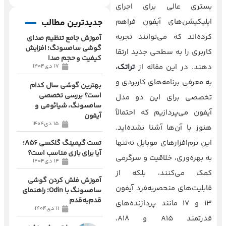
بستری عالی برای اجرای
جدیدترین مطالب
اپلیکیشن‌های آیفون فراهم
کرده‌اند که می‌توانند تجربه
آموزش جامع تنظیم صدای
گوشی سامسونگ؛ افزایش
کاربری را به سطحی جدید ارتقا
کیفیت و حجم صدا
دهند. در این مقاله از
تراتک
،
17 دی1404
به معرفی برنامه‌های کاربردی و
بهترین گوشی سال کدام
است؟ بررسی تخصصی
تخصصی برای این دو مدل
سامسونگ، شیائومی و
آیفون می‌پردازیم که احتمالاً
آیفون
15 دی1404
هنوز با آن‌ها آشنا نشده‌اید.
این نرم‌افزارهای موبایل نه‌تنها
تست گیمینگ گلکسی A56؛
آیا برای بازی مناسب است؟
به بهره‌وری، خلاقیت و سرگرمی
14 دی1404
کمک می‌کنند، بلکه از
آموزش فلش کردن گوشی
قابلیت‌های منحصربه‌فرد آیفون
سامسونگ با Odin؛ راهنمای
قدم‌به‌قدم
13 و 17 مانند پردازنده‌های
11 دی1404
قدرتمند A15 و A18،