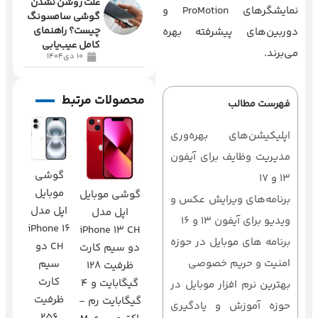
علت روشن نشدن
نمایشگرهای ProMotion و
گوشی سامسونگ
چیست؟ راهنمای
دوربین‌های پیشرفته بهره
کامل عیب‌یابی
می‌برند.
10 دی1404
محصولات مرتبط
فهرست مطالب
اپلیکیشن‌های بهره‌وری
مدیریت وظایف برای آیفون
گوشی
13 و 17
موبایل
گوشی موبایل
برنامه‌های ویرایش عکس و
اپل مدل
اپل مدل
ویدیو برای آیفون 13 و 16
iPhone 16
iPhone 13 CH
برنامه های موبایل در حوزه
CH دو
دو سیم‌ کارت
امنیت و حریم خصوصی
سیم
ظرفیت 128
کارت
گیگابایت و 4
بهترین نرم افزار موبایل در
ظرفیت
گیگابایت رم -
حوزه آموزش و یادگیری
256