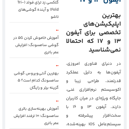
آیفون 13 و 17
گلکسی زد ترای فولد (Tri-
Fold) و آینده گوشی‌های
بهترین
تاشو
اپلیکیشن‌های
تخصصی برای آیفون
آموزش خاموش کردن 5G در
13 و 17 که احتمالا
گوشی سامسونگ؛ افزایش
نمی‌شناسید
عمر باتری
در دنیای فناوری امروزی،
آیفون‌ها به دلیل عملکرد
بهترین آنتی‌ویروس گوشی
سامسونگ کدام است؟ ۵
قدرتمند، طراحی زیبا و
گزینه برتر و رایگان
اکوسیستم نرم‌افزاری غنی،
جایگاه ویژه‌ای در میان کاربران
دارند. آیفون ۱۳ و ۱۶ با
آموزش بهینه‌سازی باتری
سخت‌افزار پیشرفته و
سامسونگ؛ ۱۰ ترفند افزایش
عمر باتری
سیستم‌عامل iOS بهینه‌شده،