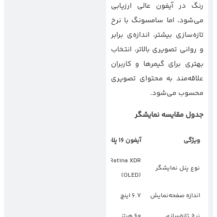
رنگ در آیفون عالی ارزیابی
می‌شود، اما سامسونگ با نرخ
تازه‌سازی بیشتر، اندازه‌ی برابر
و روانی تصویری بالاتر، انتخاب
بهتری برای گیمرها و کاربران
علاقه‌مند به محتوای تصویری
محسوب می‌شود.
جدول مقایسه نمایشگر
ویژگی
آیفون 16 پلاس
گلکسی
اس25
اج
Dynamic AMOLED
Super Retina XDR
نوع پنل نمایشگر
2X
(OLED)
اندازه صفحه‌نمایش
6.7 اینچ
6.7 اینچ
نرخ تازه‌سازی
60 هرتز
120 هرتز (تطبیقی)