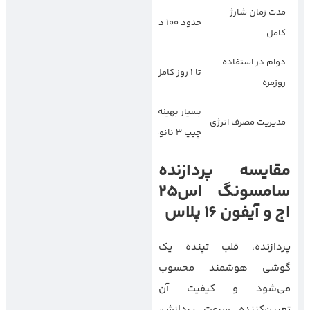
مدت زمان شارژ
حدود 100 دقیقه
حدود 45 دقیقه
کامل
دوام در استفاده
تا 1 روز کامل
بیش از 1 روز
روزمره
بسیار بهینه (iOS +
بهینه با One UI و
مدیریت مصرف انرژی
چیپ 3 نانومتری)
اسنپ‌دراگون جدید
مقایسه پردازنده
سامسونگ اس25
اج و آیفون 16 پلاس
پردازنده، قلب تپنده یک
گوشی هوشمند محسوب
می‌شود و کیفیت آن
تعیین‌کننده سرعت پردازش،