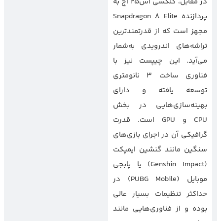
در مقابل، گلکسی اس25 اج به
پردازنده Snapdragon 8 Elite
مجهز است که از قدرتمندترین
تراشه‌های اندرویدی به‌شمار
می‌آید. این چیپست نیز با
فناوری ساخت 3 نانومتری
توسعه یافته و دارای
بهینه‌سازی‌هایی در بخش
CPU و GPU است. قدرت
گرافیکی آن در اجرای بازی‌های
سنگین مانند گنشین ایمپکت
(Genshin Impact) یا پابجی
موبایل (PUBG Mobile) در
حداکثر تنظیمات بسیار عالی
بوده و از فناوری‌هایی مانند