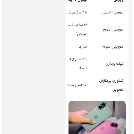
دوربین اصلی
48 مگاپیکسل
200 مگاپیکسل
12 مگاپیکسل (فوق
12 مگاپیکسل (فوق
دوربین دوم
عریض)
عریض)
دوربین سوم
ندارد
ندارد
4K با نرخ 60 فریم بر
8K و 4K با نرخ‌های
فیلم‌برداری
ثانیه
متنوع
فناوری پردازش
هوش مصنوعی و
عکاسی محاسباتی
تصویر
پردازش صحنه