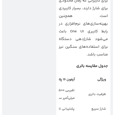
برای کاربرانی که زمان محدودی
برای شارژ دارند، بسیار کاربردی
است. همچنین
بهینه‌سازی‌های نرم‌افزاری در
رابط کاربری One UI باعث
می‌شود شارژدهی دستگاه
برای استفاده‌های سنگین نیز
مناسب باشد.
جدول مقایسه باتری
ویژگی
آیفون 16 پلاس
گلکسی
اس25
اج
تقریبی 4500
3900 میلی‌آمپر
ظرفیت باتری
میلی‌آمپر ساعت
ساعت
شارژ سریع
پشتیبانی تا 27 وات
پشتیبانی تا 25 وات