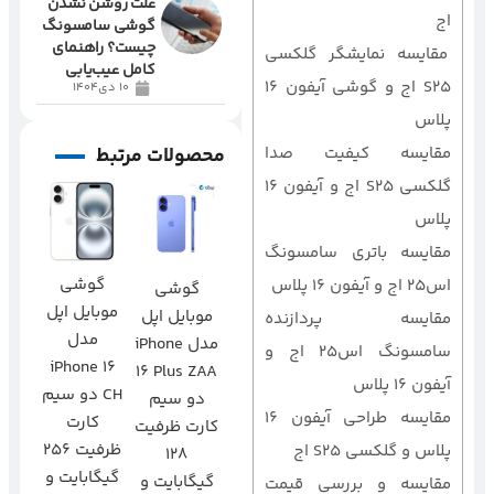
علت روشن نشدن
اج
گوشی سامسونگ
چیست؟ راهنمای
مقایسه نمایشگر گلکسی
کامل عیب‌یابی
S25 اج و گوشی آیفون 16
10 دی1404
پلاس
محصولات مرتبط
مقایسه کیفیت صدا
گلکسی S25 اج و آیفون 16
پلاس
مقایسه باتری سامسونگ
گوشی
اس25 اج و آیفون 16 پلاس
گوشی
موبایل اپل
موبایل اپل
مقایسه پردازنده
مدل
مدل iPhone
سامسونگ اس25 اج و
iPhone 16
16 Plus ZAA
آیفون 16 پلاس
CH دو سیم
دو سیم‌
مقایسه طراحی آیفون 16
کارت
کارت ظرفیت
ظرفیت 256
پلاس و گلکسی S25 اج
128
گیگابایت و
گیگابایت و
مقایسه و بررسی قیمت