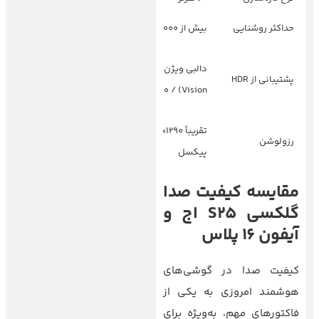
حداکثر روشنایی
بیش از 2000 نیت
حدود 1750 نیت
+HDR10 / دالبی
دالبی ویژن (Dolby
پشتیبانی از HDR
اتموس (Dolby
Vision) / HDR10
Atmos)
تقریباً 1290×2796
تقریباً 1440×3200
رزولوشن
پیکسل
پیکسل
مقایسه کیفیت صدا
گلکسی S25 اج و
آیفون 16 پلاس
کیفیت صدا در گوشی‌های
هوشمند امروزی به یکی از
فاکتورهای مهم، به‌ویژه برای