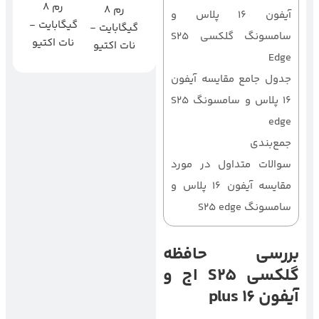
رم 8
رم 8
آیفون 16 پلاس و
گیگابایت -
گیگابایت -
سامسونگ گلکسی S25
نات اکتیو
نات اکتیو
Edge
جدول جامع مقایسه آیفون
16 پلاس و سامسونگ S25
edge
جمع‌بندی
سوالات متداول در مورد
مقایسه آیفون 16 پلاس و
سامسونگ S25 edge
بررسی حافظه
گلکسی S25 اج و
آیفون 16 plus