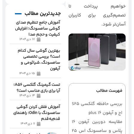
خواهیم پرداخت تا
جدیدترین مطالب
تصمیم‌گیری برای کاربران
آموزش جامع تنظیم صدای
آسان‌تر شود.
گوشی سامسونگ؛ افزایش
کیفیت و حجم صدا
17 دی1404
بهترین گوشی سال کدام
است؟ بررسی تخصصی
سامسونگ، شیائومی و
آیفون
15 دی1404
تست گیمینگ گلکسی A56؛
آیا برای بازی مناسب است؟
فهرست مطالب
14 دی1404
بررسی حافظه گلکسی S25
آموزش فلش کردن گوشی
اج و آیفون 16 plus
سامسونگ با Odin؛ راهنمای
قدم‌به‌قدم
مقایسه دوربین آیفون 16
11 دی1404
پلاس و سامسونگ اس 25