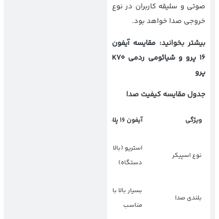
صوتی و سلیقه کاربران در نوع
خروجی صدا خواهد بود.
بیشتر بخوانید:
مقایسه آیفون
16 پرو و شیائومی ردمی K70
پرو
جدول مقایسه کیفیت صدا
ویژگی
آیفون 16 پلاس
گلکسی
اس25
اج
استریو با پشتیبانی
استریو (بالا و پایین
نوع اسپیکر
دالبی اتموس
دستگاه)
(Dolby Atmos)
بسیار بالا با وضوح
بلند و فراگیر با
بلندی صدا
مناسب
وضوح خوب