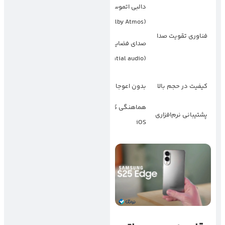
دالبی اتموس
(Dolby Atmos)
دالبی اتموس
فناوری تقویت صدا
صدای فضایی
(Dolby Atmos)
(spatial audio)
کیفیت در حجم بالا
بدون اعوجاج
حداقل اعوجاج
هماهنگی کامل با
هماهنگی با One UI
پشتیبانی نرم‌افزاری
/ Android
iOS