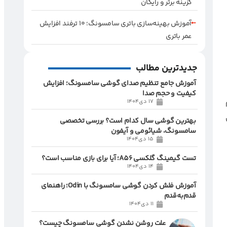
گزینه برتر و رایگان
آموزش بهینه‌سازی باتری سامسونگ؛ ۱۰ ترفند افزایش
عمر باتری
جدیدترین مطالب
آموزش جامع تنظیم صدای گوشی سامسونگ؛ افزایش
کیفیت و حجم صدا
17 دی1404
ن
بهترین گوشی سال کدام است؟ بررسی تخصصی
سامسونگ، شیائومی و آیفون
15 دی1404
تست گیمینگ گلکسی A56؛ آیا برای بازی مناسب است؟
14 دی1404
آموزش فلش کردن گوشی سامسونگ با Odin؛ راهنمای
قدم‌به‌قدم
11 دی1404
علت روشن نشدن گوشی سامسونگ چیست؟