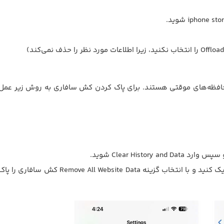
نظیر safari یا کروم نیز دارای حافظه‌های موقتی هستند. برای پاک کردن کش سافاری به روش زیر عمل
در ادامه به قسمت Advanced رفته، بر Website Data کلیک کنید و با انتخاب گزینه Remove All Website Data کش سافاری را پ