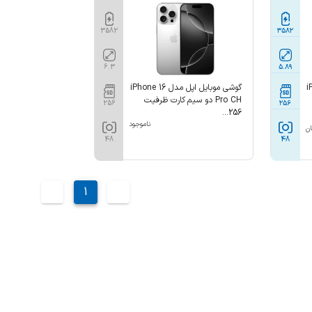
3582
۳۵۸۲
6.3
۵.۸۹
iPho
گوشی موبایل اپل مدل iPhone 16
Pro CH دو سیم کارت ظرفیت
256
۲۵۶
256...
ناموجود
ان
48
48
1