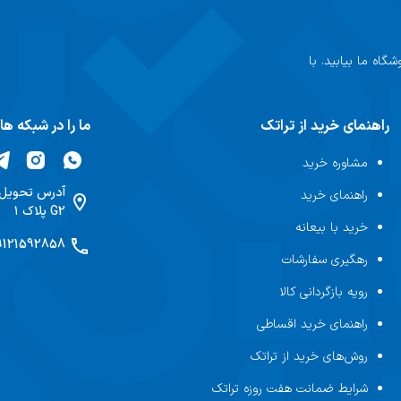
طبیعی تیتانیومی (نقره‌ای)
سفید تیتانیومی
اه ما بیابید. با
مشکی تیتانیومی
راهنمای خرید از تراتک
ما را در شبکه ه
فولادی با پشت شیشه‌ای مات
مشاوره خرید
149.6 میلی متر
آدرس تحویل
راهنمای خرید
G2 پلاک ۱
خرید با بیعانه
71.5 میلی متر
9121592858
رهگیری سفارشات
8.25 میلی متر
رویه بازگردانی کالا
199 گرم
راهنمای خرید اقساطی
روش‌های خرید از تراتک
شرایط ضمانت هفت روزه تراتک