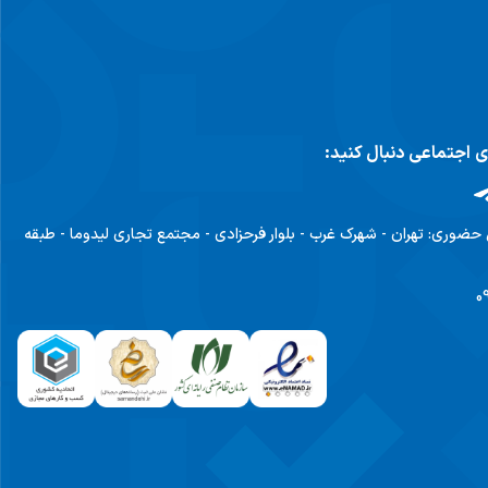
ای اجتماعی دنبال کنید:
 حضوری:
تهران - شهرک غرب - بلوار فرحزادی - مجتمع تجاری لیدوما - طبقه
0