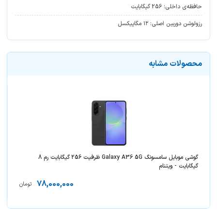
حافظه‌ی داخلی: 256 گیگابایت
رزولوشن دوربین اصلی: ۱۲ مگاپیکسل
محصولات مشابه
گوشی موبايل سامسونگ Galaxy A36 5G ظرفیت 256 گیگابایت رم 8
گیگابایت - ویتنام
78,000,000
تومان